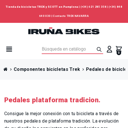
Tienda de bicicletas TREK y SCOTT en Pamplona
|
(+34) 621 285 358
|
(+34) 848
640 030
|
Contacto TREK NAVARRA
view_headline
0
Componentes bicicletas Trek
Pedales de bicicle
chevron_right
chevron_right
Pedales plataforma tradicion.
Consigue la mejor conexión con tu bicicleta a través de
nuestros pedales de plataforma tradición. La evolución