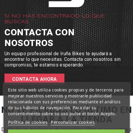
SI NO HAS ENCONTRADO LO QUE
BUSCAS
CONTACTA CON
NOSOTROS
Un equipo profesional de Iruña Bikes te ayudará a
encontrar lo que necesitas. Contacta con nosotros sin
compromiso, te estamos esperando.
CONTACTA AHORA
Este sitio web utiliza cookies propias y de terceros para
mejorar nuestros servicios y mostrarle publicidad
relacionada con sus preferencias mediante el análisis
NO TE PIERDAS LO ÚLTIMO EN
de sus hábitos de navegación. Para dar su
consentimiento sobre su uso pulse el botón Acepto.
LLEGAR A LA TIENDA
Política de cookies
Personalizar cookies
Disfruta en exclusiva de nuestras últimas novedades