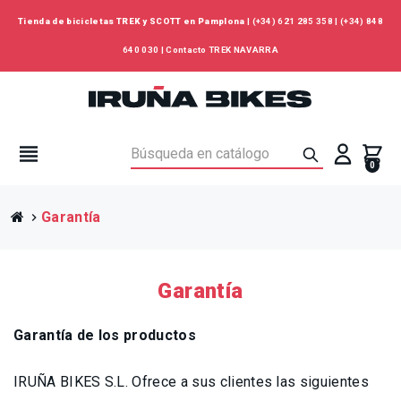
Tienda de bicicletas TREK y SCOTT en Pamplona
|
(+34) 621 285 358
|
(+34) 848
640 030
|
Contacto TREK NAVARRA
view_headline
0
Garantía
chevron_right
Garantía
Garantía de los productos
IRUÑA BIKES S.L. Ofrece a sus clientes las siguientes