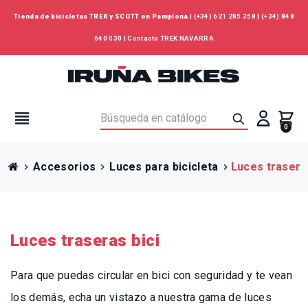
Tienda de bicicletas TREK y SCOTT en Pamplona
|
(+34) 621 285 358
|
(+34) 848
640 030
|
Contacto TREK NAVARRA
view_headline
0
Accesorios
Luces para bicicleta
Luces traseras
chevron_right
chevron_right
chevron_right
Luces traseras bici
Para que puedas circular en bici con seguridad y te vean
los demás, echa un vistazo a nuestra gama de luces