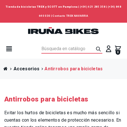
Tienda de bicicletas TREK y SCOTT en Pamplona
|
(+34) 621 285 358
|
(+34) 848
640 030
|
Contacto TREK NAVARRA
view_headline
0
Accesorios
Antirrobos para bicicletas
chevron_right
chevron_right
Antirrobos para bicicletas
Evitar los hurtos de bicicletas es mucho más sencillo si
cuentas con los elementos de protección necesarios. En