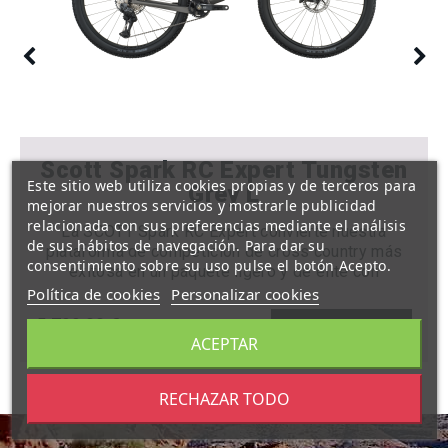
Scott Spark RC Expert Tungsten
Este sitio web utiliza cookies propias y de terceros para
Grey L
mejorar nuestros servicios y mostrarle publicidad
relacionada con sus preferencias mediante el análisis
La SCOTT Spark RC Expert convierte nuestra
de sus hábitos de navegación. Para dar su
plataforma de competición de cross country más
consentimiento sobre su uso pulse el botón Acepto.
exitosa en un paquete ligero y de élite con
prestaciones diseñadas para mejorar todas las
Política de cookies
Personalizar cookies
rutas de trail sin el precio de gama alta.Cada
5.799,00 €
COMPRAR
detalle está diseñado para crear una conexión
ACEPTAR
perfecta entre el ciclista y el terreno, con lo que se
consigue la sensación y la confianza necesarias
para enfrentarse a cualquier obstáculo en la
RECHAZAR TODO
montaña. Desarrollado en estrecha colaboración
con nuestros corredores profesionales, el cuadro