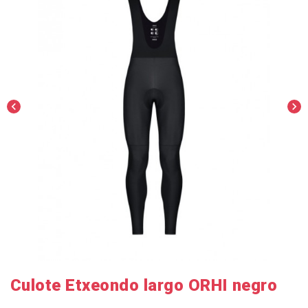
chevron_left
chevron_right
Culote Etxeondo largo ORHI negro