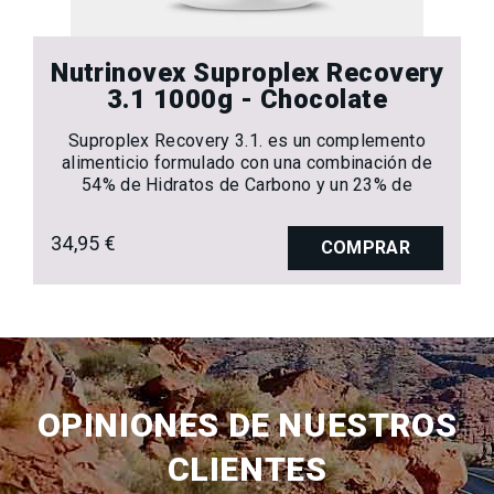
Nutrinovex Suproplex Recovery
3.1 1000g - Chocolate
Suproplex Recovery 3.1. es un complemento
alimenticio formulado con una combinación de
54% de Hidratos de Carbono y un 23% de
Proteínas. Aporta en su fórmula diferentes
sustancias que combinadas entre si, aportan al
34,95 €
COMPRAR
deportista una adecuada recuperación muscular
después de cada entrenamiento.
OPINIONES DE NUESTROS
CLIENTES