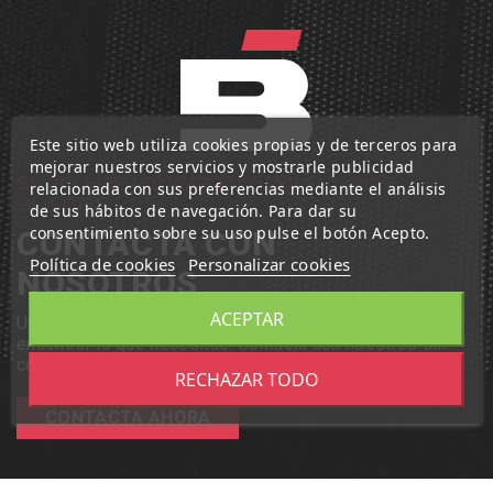
Este sitio web utiliza cookies propias y de terceros para
mejorar nuestros servicios y mostrarle publicidad
Si no has encontrado lo que
relacionada con sus preferencias mediante el análisis
buscas
de sus hábitos de navegación. Para dar su
consentimiento sobre su uso pulse el botón Acepto.
CONTACTA CON
Política de cookies
Personalizar cookies
NOSOTROS
ACEPTAR
Un equipo profesional de Iruña Bikes te ayudará a
encontrar lo que necesitas. Contacta con nosotros sin
compromiso, te estamos esperando.
RECHAZAR TODO
CONTACTA AHORA