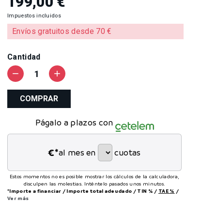
199,00 €
Impuestos incluidos
Envíos gratuitos desde 70 €
Cantidad
remove
add
COMPRAR
Págalo a plazos con
€*
al mes en
cuotas
Estos momentos no es posible mostrar los cálculos de la calculadora,
disculpen las molestias. Inténtelo pasados unos minutos.
*Importe a financiar
/
Importe total adeudado
/
TIN
%
/
TAE
%
/
Ver más