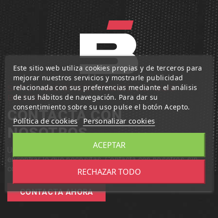
Este sitio web utiliza cookies propias y de terceros para
mejorar nuestros servicios y mostrarle publicidad
relacionada con sus preferencias mediante el análisis
Si no has encontrado lo que
de sus hábitos de navegación. Para dar su
buscas
consentimiento sobre su uso pulse el botón Acepto.
CONTACTA CON
Política de cookies
Personalizar cookies
NOSOTROS
ACEPTAR
Un equipo profesional de Iruña Bikes te ayudará a
encontrar lo que necesitas. Contacta con nosotros sin
compromiso, te estamos esperando.
RECHAZAR TODO
CONTACTA AHORA