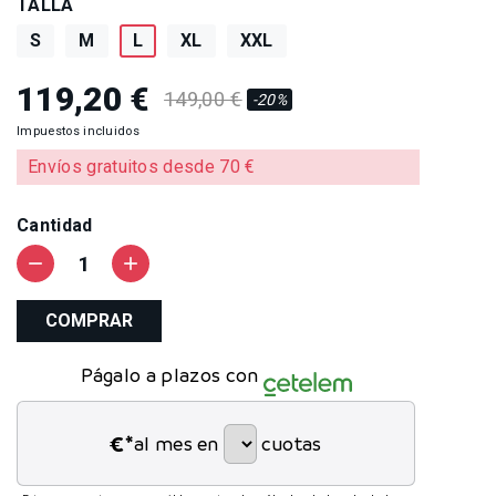
TALLA
S
M
L
XL
XXL
119,20 €
149,00 €
-20%
Impuestos incluidos
Envíos gratuitos desde 70 €
Cantidad
remove
add
COMPRAR
Págalo a plazos con
€*
al mes en
cuotas