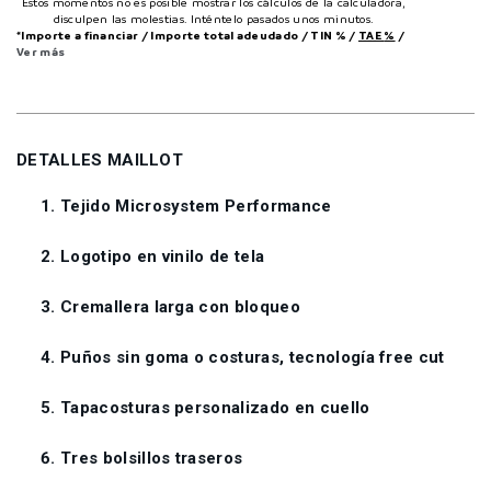
Estos momentos no es posible mostrar los cálculos de la calculadora,
disculpen las molestias. Inténtelo pasados unos minutos.
*Importe a financiar
/
Importe total adeudado
/
TIN
%
/
TAE
%
/
Ver más
DETALLES MAILLOT
Tejido Microsystem Performance
Logotipo en vinilo de tela
Cremallera larga con bloqueo
Puños sin goma o costuras, tecnología free cut
Tapacosturas personalizado en cuello
Tres bolsillos traseros