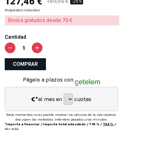
127,46 €
169,95 €
-25%
Impuestos incluidos
Envíos gratuitos desde 70 €
Cantidad
remove
add
COMPRAR
Págalo a plazos con
€*
al mes en
cuotas
Estos momentos no es posible mostrar los cálculos de la calculadora,
disculpen las molestias. Inténtelo pasados unos minutos.
*Importe a financiar
/
Importe total adeudado
/
TIN
%
/
TAE
%
/
Ver más