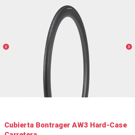
chevron_left
chevron_right
Cubierta Bontrager AW3 Hard-Case
Carretera