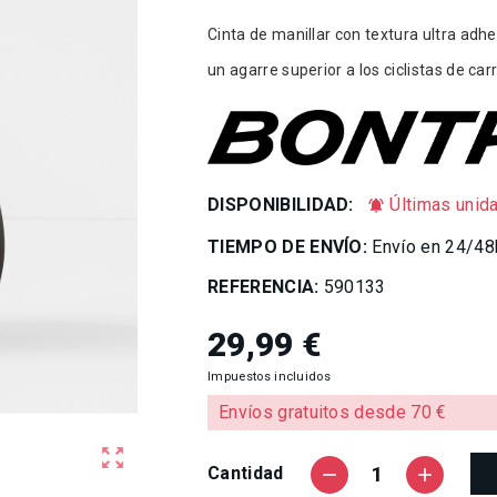
Cinta de manillar con textura ultra adh
un agarre superior a los ciclistas de car
DISPONIBILIDAD:
Últimas unid
notifications_active
TIEMPO DE ENVÍO:
Envío en 24/48
REFERENCIA:
590133
29,99 €
Impuestos incluidos
Envíos gratuitos desde 70 €
zoom_out_map
Cantidad
remove
add