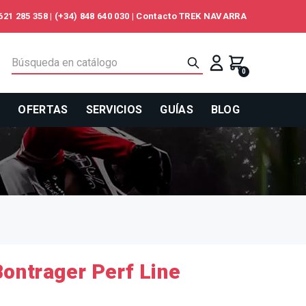
621 285 358
|
(+34) 848 640 030
|
Contacto TREK NAVARRA
0
S
OFERTAS
SERVICIOS
GUÍAS
BLOG
Bontrager Perf Line