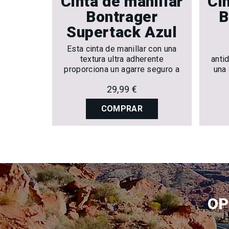
illar
Cinta de manillar
Ci
 Gel
Bontrager
B
de
Supertack Azul
Esta cinta de manillar con una
textura ultra adherente
anti
tura
proporciona un agarre seguro a
una 
oporciona
los manillares de las bicicletas
 agarre.
29,99 €
de carretera.
COMPRAR
OP