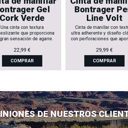
nta de manillar
Cinta de manil
ontrager Gel
Bontrager Pe
Cork Verde
Line Volt
Una cinta con textura
Cinta de manillar con text
deslizante que proporciona
ultra adherente y diseño cl
gran sensación de agarre.
con perforaciones que apor
agarre superior a los ciclis
22,99 €
29,99 €
carretera.
COMPRAR
COMPRAR
INIONES DE NUESTROS CLIEN