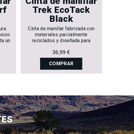
lar
Cinta de manillar
Cinta
rf
Trek EcoTack
Bon
Black
C
ura
Cinta de manillar fabricada con
Una 
ásico
materiales parcialmente
antidesli
ta un
reciclados y diseñada para
una gran
tas de
ofrecer una sensación de agarre
36,99 €
cómoda, duradera y adherente.
COMPRAR
TES