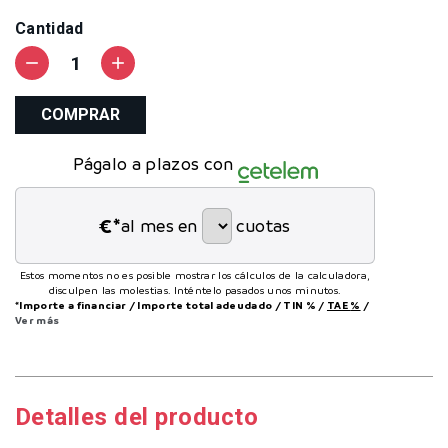
Cantidad
remove
add
COMPRAR
Págalo a plazos con
€*
al mes en
cuotas
Estos momentos no es posible mostrar los cálculos de la calculadora,
disculpen las molestias. Inténtelo pasados unos minutos.
*Importe a financiar
/
Importe total adeudado
/
TIN
%
/
TAE
%
/
Ver más
Detalles del producto