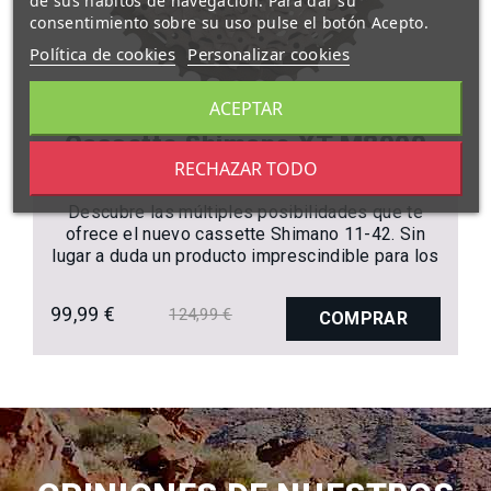
de sus hábitos de navegación. Para dar su
consentimiento sobre su uso pulse el botón Acepto.
Política de cookies
Personalizar cookies
ACEPTAR
Cassette Shimano XT M8000
11/42 11V
RECHAZAR TODO
Descubre las múltiples posibilidades que te
ofrece el nuevo cassette Shimano 11-42. Sin
lugar a duda un producto imprescindible para los
amantes del monoplato.
99,99 €
124,99 €
COMPRAR