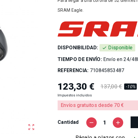
Para llegar a una corona de 52 dientes 
SRAM Eagle.
DISPONIBILIDAD:
Disponible
check
TIEMPO DE ENVÍO:
Envío en 24/48
REFERENCIA:
710845853487
123,30 €
137,00 €
-10%
Impuestos incluidos
Envíos gratuitos desde 70 €
Cantidad
remove
add
zoom_out_map
Págalo a plazos con