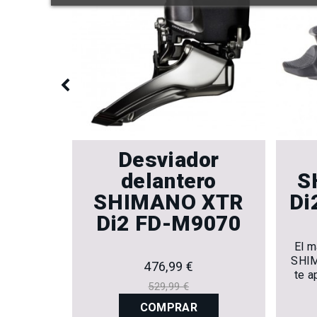
mbio
Desviador
ando
delantero
S
M8100
SHIMANO XTR
Di
Di2 FD-M9070
d de los
El m
l enfoque
SHIM
476,99 €
te a
529,99 €
un
COMPRAR