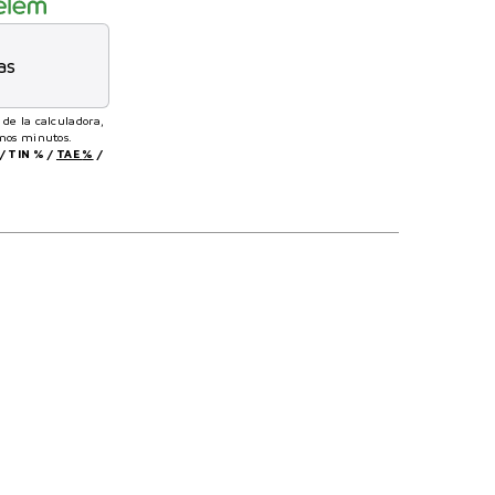
as
 de la calculadora,
unos minutos.
/
TIN
%
/
TAE
%
/