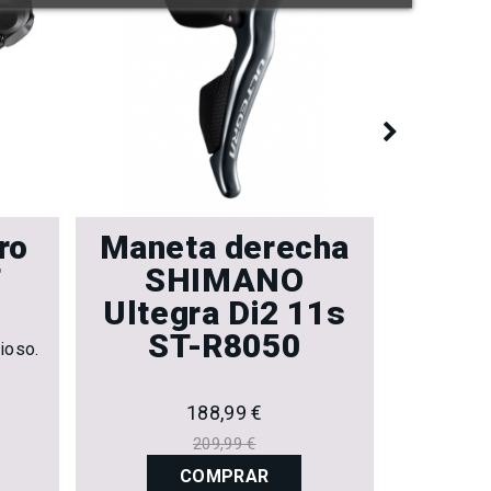
ro
Maneta derecha
X0 
T
SHIMANO
T-
Ultegra Di2 11s
Lo ultimo
ST-R8050
Saca el 
ioso.
salidas 
188,99 €
209,99 €
COMPRAR