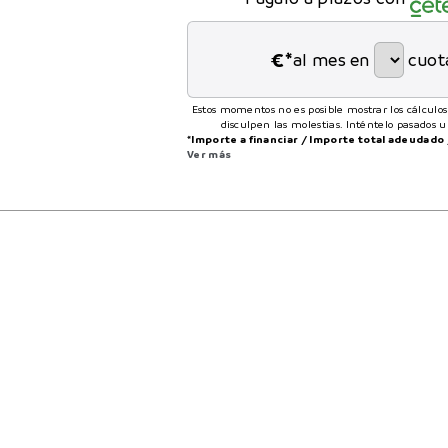
€*
al mes en
cuot
Estos momentos no es posible mostrar los cálculos
disculpen las molestias. Inténtelo pasados 
*Importe a financiar
/
Importe total adeudado
Ver más