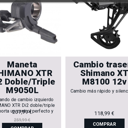
Maneta
Cambio trase
HIMANO XTR
Shimano X
2 Doble/Triple
M8100 12v
M9050L
Cambio más rápido y silenc
ando de cambio izquierdo
ANO XTR Di2 doble/triple
porta un control perfecto y
207,99 €
118,99 €
a respuesta instantánea.
259,99 €
COMPRAR