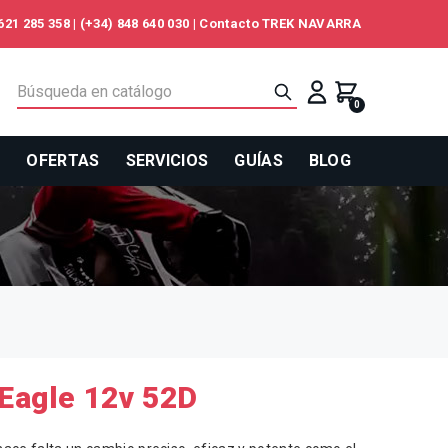
621 285 358
|
(+34) 848 640 030
|
Contacto TREK NAVARRA
0
S
OFERTAS
SERVICIOS
GUÍAS
BLOG
Eagle 12v 52D